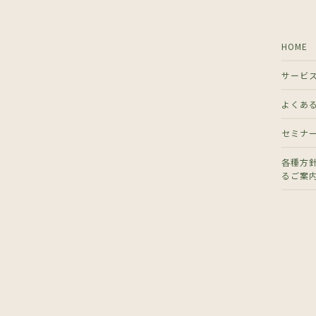
HOME
サービ
よくあ
セミナ
各種方
るご案